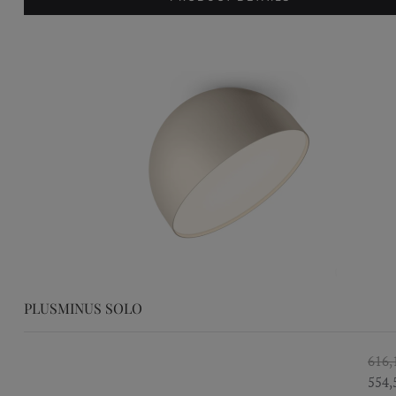
PLUSMINUS SOLO
616,
554,