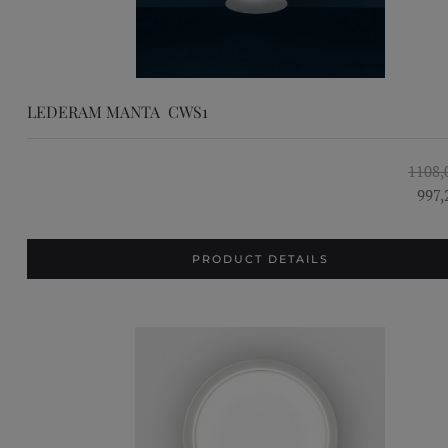
LEDERAM MANTA CWS1
1108,
997,
PRODUCT DETAILS