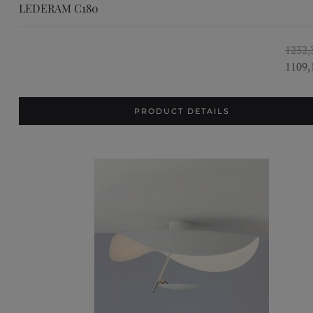
LEDERAM C180
1232,
1109,
PRODUCT DETAILS