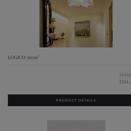
LOGICO 3x120°
2542,
2161,
PRODUCT DETAILS