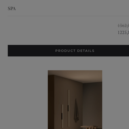
SPA
1362,
1225,
PRODUCT DETAILS