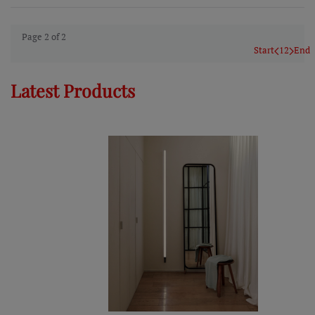
Page 2 of 2
Start
1
2
End
Latest Products