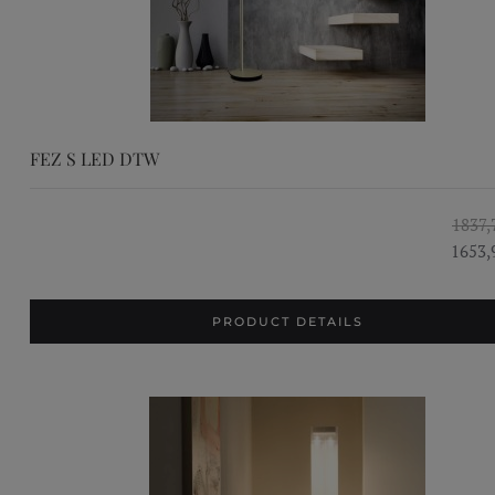
FEZ S LED DTW
1837,
1653,
PRODUCT DETAILS