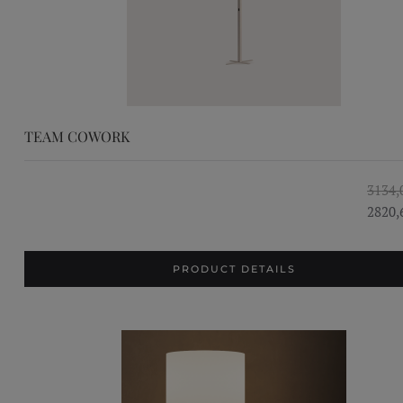
TEAM COWORK
3134,
2820,
PRODUCT DETAILS