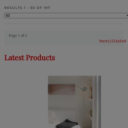
RESULTS 1 - 50 OF 197
Page 1 of 4
Start
1
2
3
4
End
Latest Products