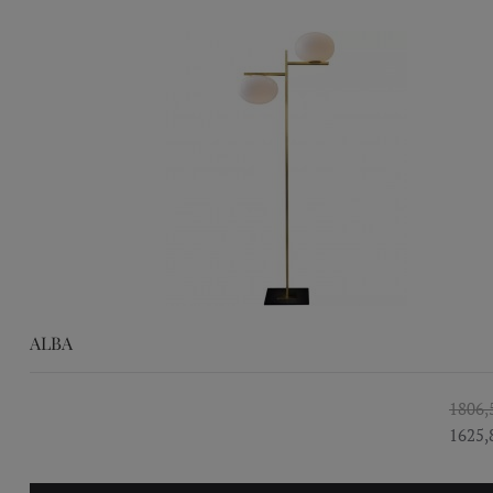
ALBA
1806,
1625,