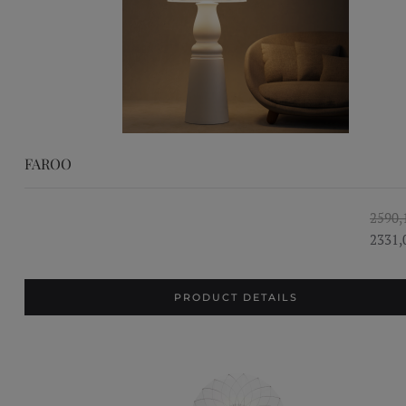
FAROO
2590,
2331,
PRODUCT DETAILS