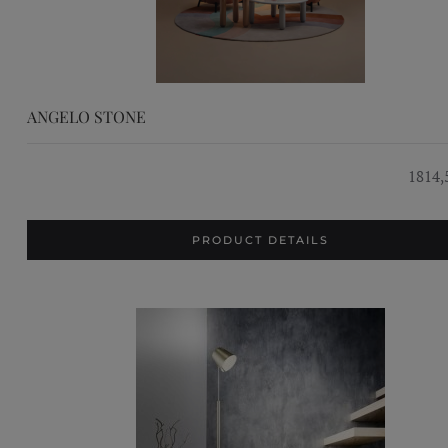
ANGELO STONE
1814,
PRODUCT DETAILS