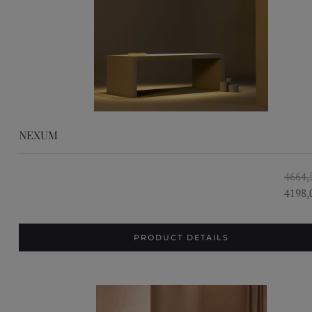
NEXUM
4664,
4198,
PRODUCT DETAILS