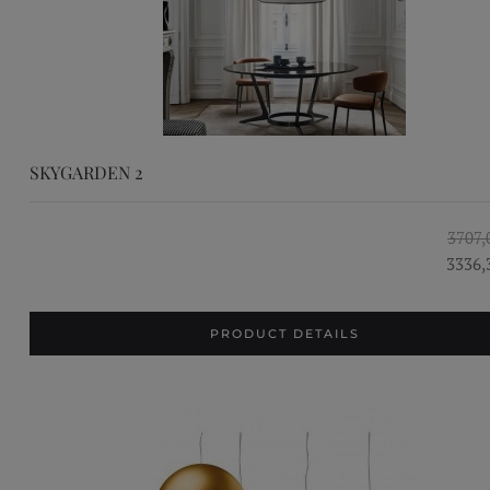
SKYGARDEN 2
3707,
3336,
PRODUCT DETAILS