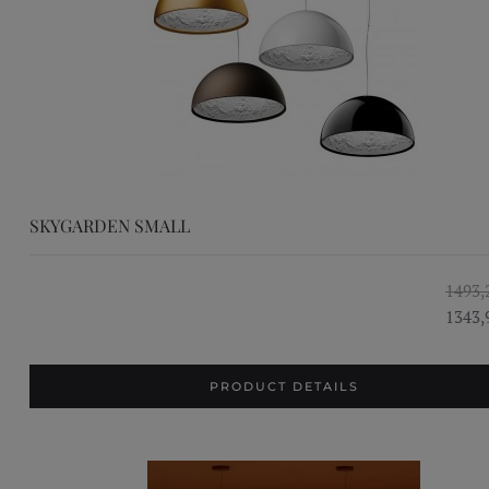
SKYGARDEN SMALL
1493,
1343,
PRODUCT DETAILS