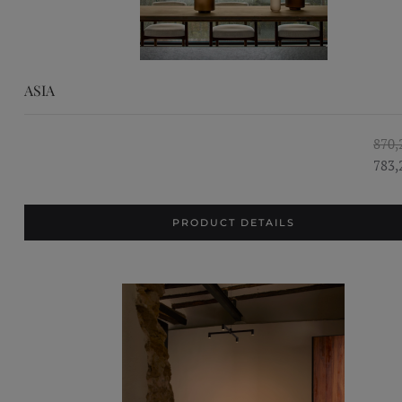
ASIA
870,
783,
PRODUCT DETAILS