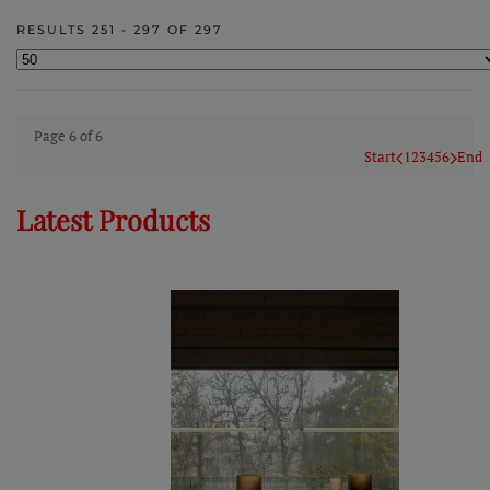
RESULTS 251 - 297 OF 297
Page 6 of 6
Start
1
2
3
4
5
6
End
Latest Products