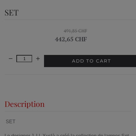
SET
491,85 CHF
442,65 CHF
Quantity:
ADD TO CART
Description
SET
Le designer J. Ll. Xuclà a créé la collection de lampes Set