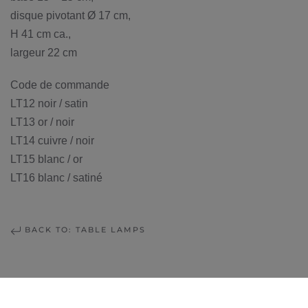
disque pivotant Ø 17 cm,
H 41 cm ca.,
largeur 22 cm
Code de commande
LT12 noir / satin
LT13 or / noir
LT14 cuivre / noir
LT15 blanc / or
LT16 blanc / satiné
BACK TO: TABLE LAMPS