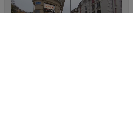
✔
UN LUMINAIRE EN STOCK
✔
GARANTIE DES PRODUITS
✔
CONSEIL PERSONNALISÉ
UNE QUESTION D'ÉCLAIRAGE ?
📞 021 323 77 78