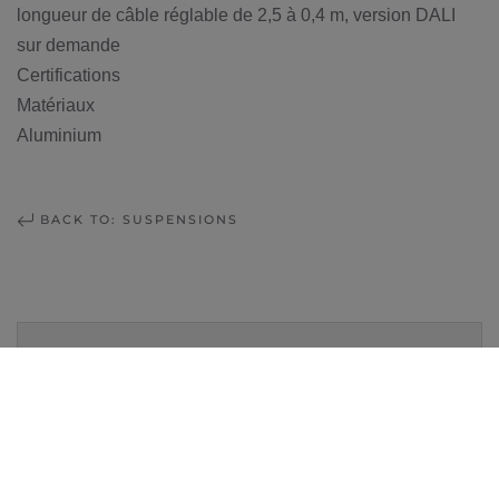
longueur de câble réglable de 2,5 à 0,4 m, version DALI
sur demande
Certifications
Matériaux
Aluminium
BACK TO: SUSPENSIONS
MAGASIN LAUSANNE