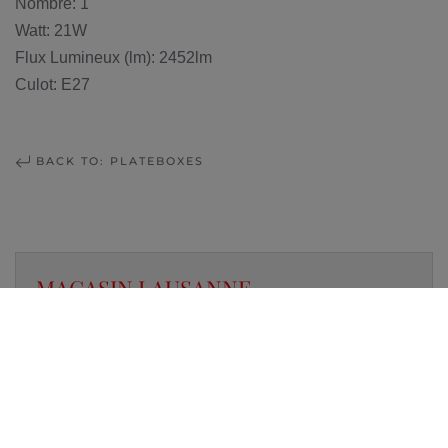
Nombre: 1
Watt: 21W
Flux Lumineux (lm): 2452lm
Culot: E27
BACK TO: PLATEBOXES
MAGASIN LAUSANNE