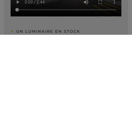
✔
UN LUMINAIRE EN STOCK
✔
GARANTIE DES PRODUITS
✔
CONSEIL PERSONNALISÉ
UNE QUESTION D'ÉCLAIRAGE ?
📞 021 323 77 78
VENTE ET CONSEIL