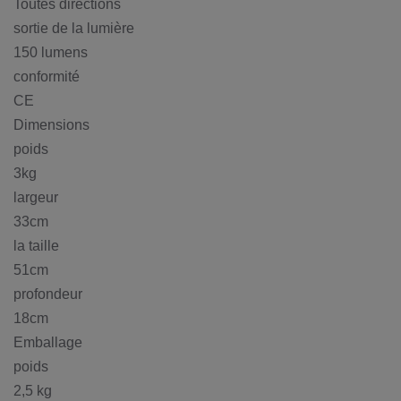
Toutes directions
sortie de la lumière
150 lumens
conformité
CE
Dimensions
poids
3kg
largeur
33cm
la taille
51cm
profondeur
18cm
Emballage
poids
2,5 kg