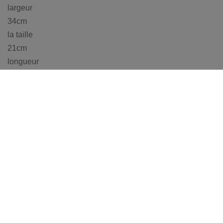
largeur
34cm
la taille
21cm
longueur
83cm
cubage
0,06 m3
Câble
longueur
260cm
BACK TO: APPLIQUES