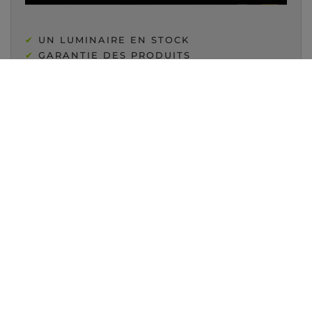
✔
UN LUMINAIRE EN STOCK
✔
GARANTIE DES PRODUITS
✔
CONSEIL PERSONNALISÉ
UNE QUESTION D'ÉCLAIRAGE ?
📞 021 323 77 78
VENTE ET CONSEIL