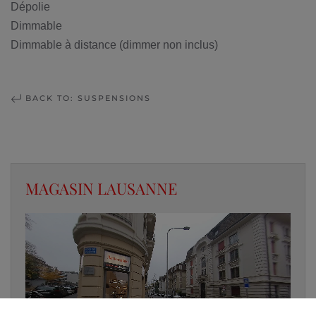
Dépolie
Dimmable
Dimmable à distance (dimmer non inclus)
BACK TO: SUSPENSIONS
MAGASIN LAUSANNE