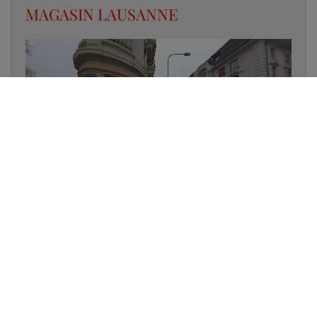
MAGASIN LAUSANNE
✔
UN LUMINAIRE EN STOCK
✔
GARANTIE DES PRODUITS
✔
CONSEIL PERSONNALISÉ
UNE QUESTION D'ÉCLAIRAGE ?