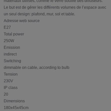
matériaux utilisés, comme le verre soufflé des diffuseurs.
Le but est de gérer les différents volumes de l’espace avec
un seul design: plafond, mur, sol et table.
Adresse web source
E27
Total power
250W
Emission
indirect
Switching
dimmable on cable, according to bulb
Tension
230V
IP class
20
Dimensions
180x45x45cm