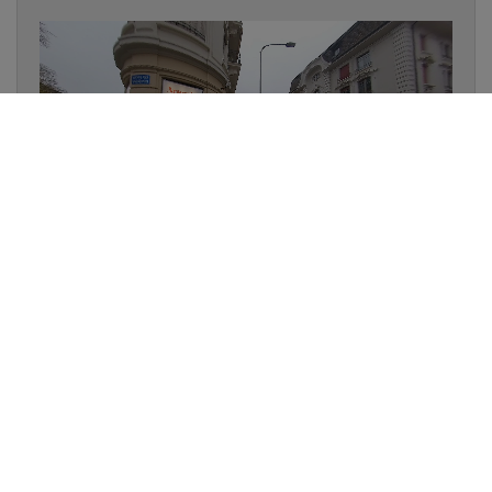
✔
UN LUMINAIRE EN STOCK
✔
GARANTIE DES PRODUITS
✔
CONSEIL PERSONNALISÉ
UNE QUESTION D'ÉCLAIRAGE ?
📞 021 323 77 78