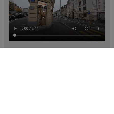
✔
UN LUMINAIRE EN STOCK
✔
GARANTIE DES PRODUITS
✔
CONSEIL PERSONNALISÉ
UNE QUESTION D'ÉCLAIRAGE ?
📞 021 323 77 78