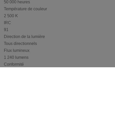
50 000 heures
Température de couleur
2 500 K
IRC
91
Direction de la lumière
Tous directionnels
Flux lumineux
1 240 lumens
Conformité
Câble
Couleur
Transparent avec conducteurs étamés
Longueur
250 cm
Hauteur de suspension
250 cm