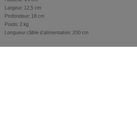
Largeur: 12,5 cm
Profondeur: 18 cm
Poids: 2 kg
Longueur câble d'alimentation: 200 cm
BACK TO: LAMPADAIRES
MAGASIN LAUSANNE