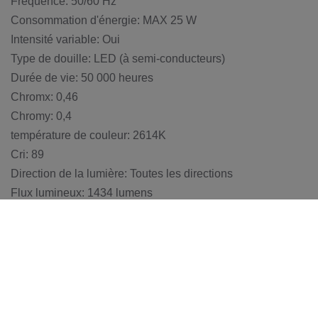
Fréquence: 50/60 Hz
Consommation d'énergie: MAX 25 W
Intensité variable: Oui
Type de douille: LED (à semi-conducteurs)
Durée de vie: 50 000 heures
Chromx: 0,46
Chromy: 0,4
température de couleur: 2614K
Cri: 89
Direction de la lumière: Toutes les directions
Flux lumineux: 1434 lumens
Conformité: CE, UL
BACK TO: SUSPENSIONS