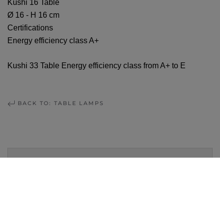
Kushi 16 Table
Ø 16 - H 16 cm
Certifications
Energy efficiency class A+
Kushi 33 Table Energy efficiency class from A+ to E
BACK TO: TABLE LAMPS
MAGASIN LAUSANNE