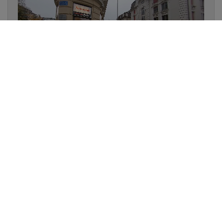
✔
UN LUMINAIRE EN STOCK
✔
GARANTIE DES PRODUITS
✔
CONSEIL PERSONNALISÉ
UNE QUESTION D'ÉCLAIRAGE ?
📞 021 323 77 78