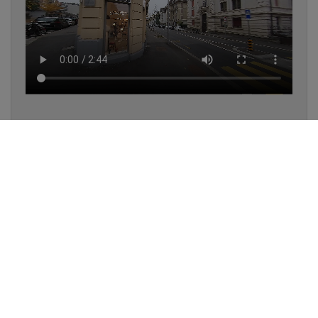
✔
UN LUMINAIRE EN STOCK
✔
GARANTIE DES PRODUITS
✔
CONSEIL PERSONNALISÉ
UNE QUESTION D'ÉCLAIRAGE ?
📞 021 323 77 78
VENTE ET CONSEIL