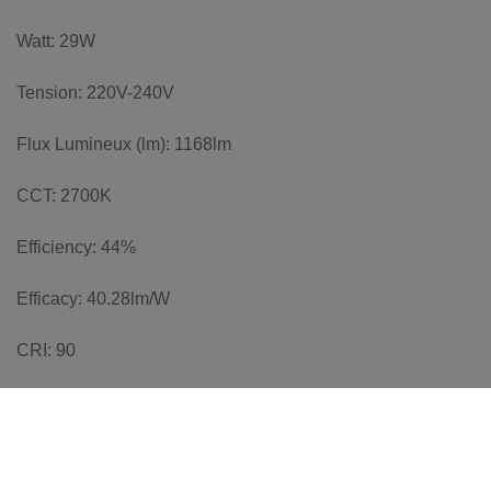
Watt: 29W
Tension: 220V-240V
Flux Lumineux (lm): 1168lm
CCT: 2700K
Efficiency: 44%
Efficacy: 40.28lm/W
CRI: 90
Dimmable Typology: Push