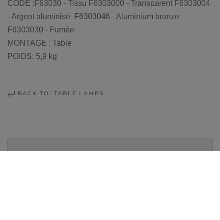
CODE :F63030 - Tissu F6303000 - Transparent F6303004
- Argent aluminisé F6303046 - Aluminium bronze
F6303030 - Fumée
MONTAGE : Table
POIDS: 5,9 kg
BACK TO: TABLE LAMPS
MAGASIN LAUSANNE