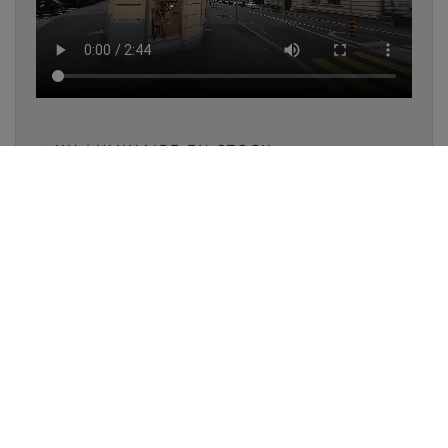
✔
UN LUMINAIRE EN STOCK
✔
GARANTIE DES PRODUITS
✔
CONSEIL PERSONNALISÉ
UNE QUESTION D'ÉCLAIRAGE ?
📞 021 323 77 78
VENTE ET CONSEIL