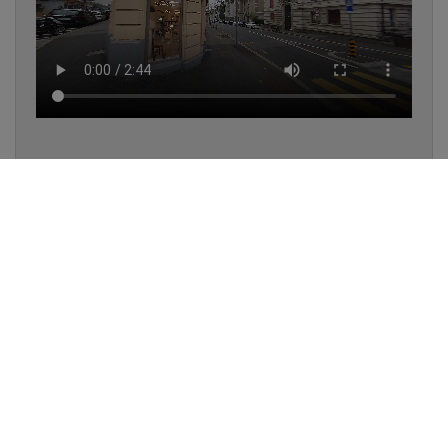
✔
UN LUMINAIRE EN STOCK
✔
GARANTIE DES PRODUITS
✔
CONSEIL PERSONNALISÉ
UNE QUESTION D'ÉCLAIRAGE ?
📞 021 323 77 78
VENTE ET CONSEIL